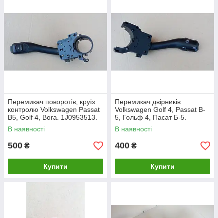
Перемикач поворотів, круїз
Перемикач двірників
контролю Volkswagen Passat
Volkswagen Golf 4, Passat B-
B5, Golf 4, Bora. 1J0953513.
5, Гольф 4, Пасат Б-5.
4B0953503G.
В наявності
В наявності
500
400
₴
₴
Купити
Купити