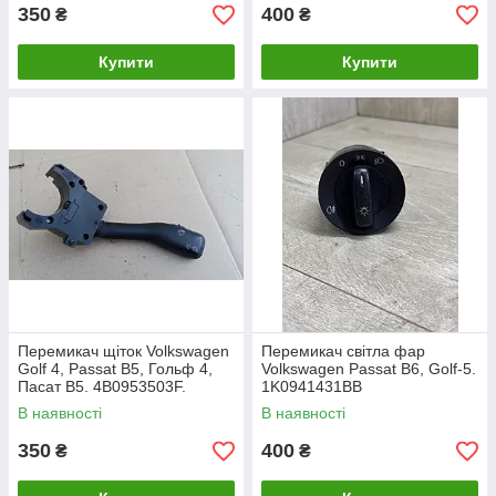
350
400
₴
₴
Купити
Купити
Перемикач щіток Volkswagen
Перемикач світла фар
Golf 4, Passat B5, Гольф 4,
Volkswagen Passat B6, Golf-5.
Пасат B5. 4B0953503F.
1K0941431BB
В наявності
В наявності
350
400
₴
₴