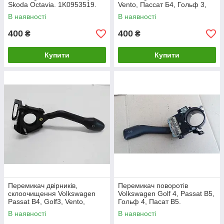
Skoda Octavia. 1K0953519.
Vento, Пассат Б4, Гольф 3,
Венто.
В наявності
В наявності
400
400
₴
₴
Купити
Купити
Перемикач двірників,
Перемикач поворотів
склоочищення Volkswagen
Volkswagen Golf 4, Passat B5,
Passat B4, Golf3, Vento,
Гольф 4, Пасат B5.
Пассат Б4, Гольф 3, Венто.
8L0953513G.
В наявності
В наявності
1H6953503F.