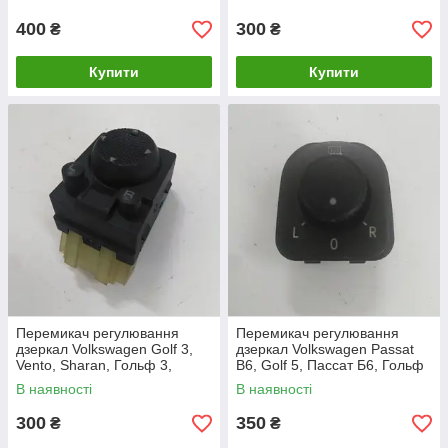
400
300
₴
₴
Купити
Купити
Перемикач регулювання
Перемикач регулювання
дзеркал Volkswagen Golf 3,
дзеркал Volkswagen Passat
Vento, Sharan, Гольф 3,
B6, Golf 5, Пассат Б6, Гольф
Венто, Шаран. 1H0959565.
5. 1K0959565H.
В наявності
В наявності
300
350
₴
₴