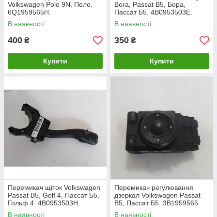
Volkswagen Polo 9N, Поло.
Bora, Passat B5, Бора,
6Q1959565H.
Пассат Б5. 4B0953503E.
В наявності
В наявності
400
350
₴
₴
Купити
Купити
Перемикач щіток Volkswagen
Перемикач регулювання
Passat B5, Golf 4, Пассат Б5,
дзеркал Volkswagen Passat
Гольф 4. 4B0953503H.
B5, Пассат Б5. 3B1959565.
В наявності
В наявності