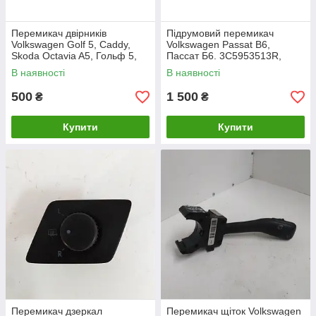
Перемикач двірників
Підрумовий перемикач
Volkswagen Golf 5, Caddy,
Volkswagen Passat B6,
Skoda Octavia A5, Гольф 5,
Пассат Б6. 3C5953513R,
Кадді, Шкода Октавія.
3C5953507AT.
В наявності
В наявності
1K0953519A.
500
1 500
₴
₴
Купити
Купити
Перемикач дзеркал
Перемикач щіток Volkswagen