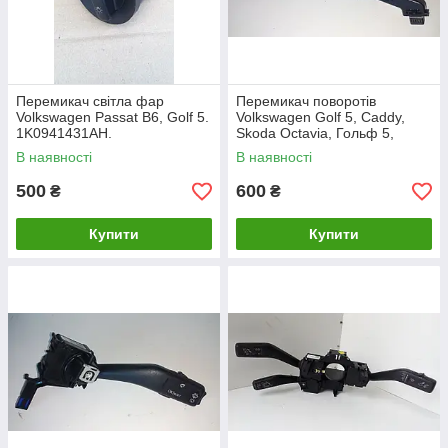
Перемикач світла фар
Перемикач поворотів
Volkswagen Passat B6, Golf 5.
Volkswagen Golf 5, Caddy,
1K0941431AH.
Skoda Octavia, Гольф 5,
Кадді, Шкода
В наявності
В наявності
Октавія.1K0953513A.
500
600
₴
₴
Купити
Купити