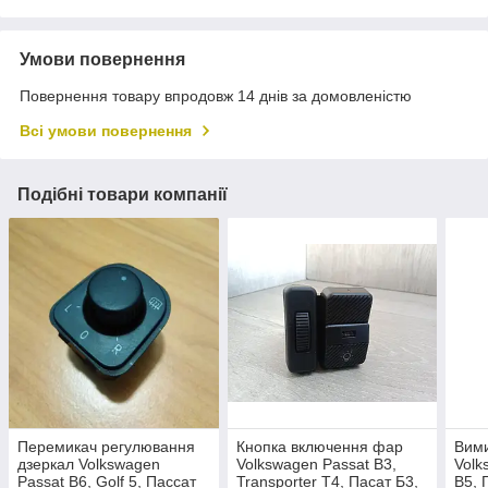
Умови повернення
Повернення товару впродовж 14 днів за домовленістю
Всі умови повернення
Подібні товари компанії
Перемикач регулювання
Кнопка включення фар
Вими
дзеркал Volkswagen
Volkswagen Passat B3,
Volk
Passat B6, Golf 5, Пассат
Transporter T4, Пасат Б3,
B5, 