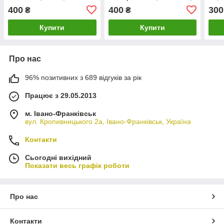
Б6, Гольф 5. 1K0959565K.
Транспортер Т4.
1J1
400
400
300
₴
₴
357941531.
Купити
Купити
Про нас
96% позитивних з 689 відгуків за рік
Працює з 29.05.2013
м. Івано-Франківськ
вул. Кропивницького 2а, Івано-Франківськ, Україна
Контакти
Сьогодні вихідний
Показати весь графік роботи
Про нас
Контакти