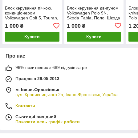
Блок керування пічкою,
Блок керування двигуном
Блок
кондиціонером
Volkswagen Polo 9N,
клім
Volkswagen Golf 5, Touran,
Skoda Fabia, Поло, Шкода
Polo
Caddy. Туран, Гольф 5,
Фабіа. 1.2 12V.
6Q0
1 000
1 000
1 2
₴
₴
Кадді. 1K1820045B
03E906033, 5WP4016304.
Купити
Купити
Про нас
96% позитивних з 689 відгуків за рік
Працює з 29.05.2013
м. Івано-Франківськ
вул. Кропивницького 2а, Івано-Франківськ, Україна
Контакти
Сьогодні вихідний
Показати весь графік роботи