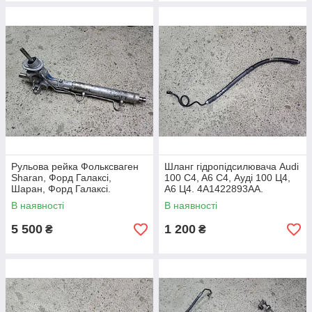
Рульова рейка Фольксваген
Шланг гідропідсилювача Audi
Sharan, Форд Галаксі,
100 C4, A6 C4, Ауді 100 Ц4,
Шаран, Форд Галаксі.
А6 Ц4. 4A1422893AA.
7m1422055l.
В наявності
В наявності
5 500
1 200
₴
₴