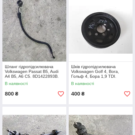
Шланг гідропідсилювача
Шків гідропідсилювача
Volkswagen Passat B5, Audi
Volkswagen Golf 4, Bora,
A4 B5, A6 C5. 8D1422893B.
Гольф 4, Бора 1,9 TDI.
038145255A.
В наявності
В наявності
800
400
₴
₴