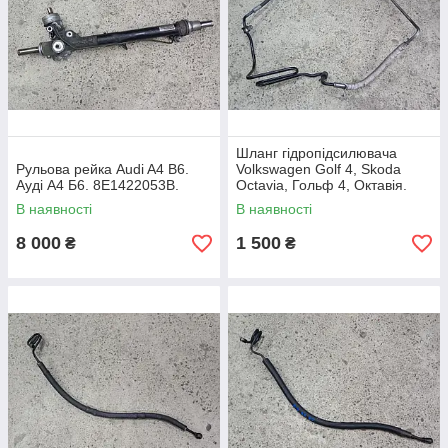
Шланг гідропідсилювача
Рульова рейка Audi A4 B6.
Volkswagen Golf 4, Skoda
Ауді А4 Б6. 8E1422053B.
Octavia, Гольф 4, Октавія.
1.4-1.6 16V. 1J0422893GK.
В наявності
В наявності
8 000
1 500
₴
₴