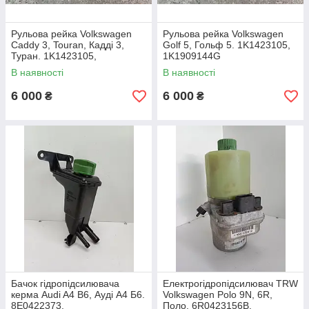
Рульова рейка Volkswagen
Рульова рейка Volkswagen
Caddy 3, Touran, Кадді 3,
Golf 5, Гольф 5. 1K1423105,
Туран. 1K1423105,
1K1909144G
1K1909144JG
В наявності
В наявності
6 000
6 000
₴
₴
Бачок гідропідсилювача
Електрогідропідсилювач TRW
керма Audi A4 B6, Ауді А4 Б6.
Volkswagen Polo 9N, 6R,
8E0422373.
Поло. 6R0423156B.