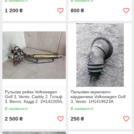
В наявності
В наявності
1 200
800
₴
₴
Рульова рейка Volkswagen
Пильовик кермового
Golf 3, Vento, Caddy 2. Гольф
карданчика Volkswagen Golf
3, Венто, Кадді 2. 1H1422055,
3, Vento. 1H1419523A.
1H1422061.
В наявності
В наявності
2 500
250
₴
₴