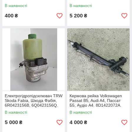
В наявності
В наявності
400
5 200
₴
₴
Електрогідропідсилювач TRW
Кермова рейка Volkswagen
Skoda Fabia, Шкода Фабія,
Passat B5, Audi A4, Пассат
6R0423156B, 6Q0423156Q.
Б5, Аудіо А4. 8D1422072A.
В наявності
В наявності
5 000
4 000
₴
₴