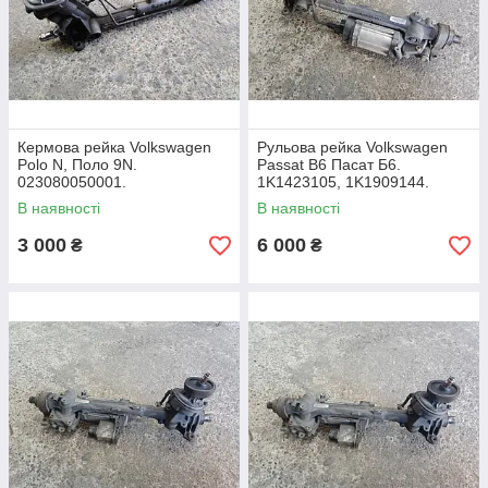
Кермова рейка Volkswagen
Рульова рейка Volkswagen
Polo N, Поло 9N.
Passat B6 Пасат Б6.
023080050001.
1K1423105, 1K1909144.
В наявності
В наявності
3 000
6 000
₴
₴