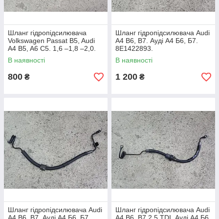
Шланг гідропідсилювача
Шланг гідропідсилювача Audi
Volkswagen Passat B5, Audi
A4 B6, B7. Ауді А4 Б6, Б7.
A4 B5, A6 C5. 1,6 –1,8 –2,0.
8E1422893.
8D1422893AL.
В наявності
В наявності
800
1 200
₴
₴
Шланг гідропідсилювача Audi
Шланг гідропідсилювача Audi
A4 B6, B7. Ауді А4 Б6, Б7.
A4 B6, B7 2.5 TDI. Ауді А4 Б6,