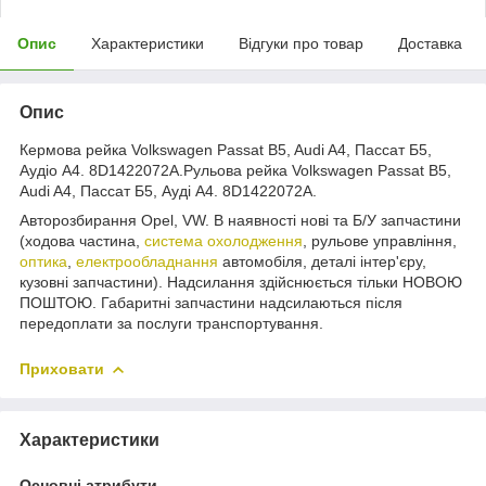
Опис
Характеристики
Відгуки про товар
Доставка
Опис
Кермова рейка Volkswagen Passat B5, Audi A4, Пассат Б5,
Аудіо А4. 8D1422072A.Рульова рейка Volkswagen Passat B5,
Audi A4, Пассат Б5, Ауді А4. 8D1422072A.
Авторозбирання Opel, VW. В наявності нові та Б/У запчастини
(ходова частина,
система охолодження
, рульове управління,
оптика
,
електрообладнання
автомобіля, деталі інтер'єру,
кузовні запчастини). Надсилання здійснюється тільки НОВОЮ
ПОШТОЮ. Габаритні запчастини надсилаються після
передоплати за послуги транспортування.
Приховати
Характеристики
Основні атрибути