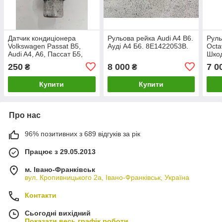
Датчик кондиціонера
Рульова рейка Audi A4 B6.
Руль
Volkswagen Passat B5,
Ауді А4 Б6. 8E1422053B.
Octa
Audi A4, A6, Пассат Б5,
Шкод
Аудіо А4, А6. 8D0959482B.
А3. 
250
8 000
7 0
₴
₴
1K1
Купити
Купити
Про нас
96% позитивних з 689 відгуків за рік
Працює з 29.05.2013
м. Івано-Франківськ
вул. Кропивницького 2а, Івано-Франківськ, Україна
Контакти
Сьогодні вихідний
Показати весь графік роботи