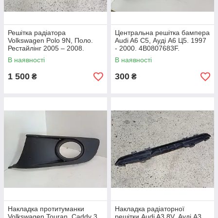
Решітка радіатора
Центральна решітка бампера
Volkswagen Polo 9N, Поло.
Audi A6 C5, Ауді А6 Ц5. 1997
Рестайлінг 2005 – 2008.
- 2000. 4B0807683F.
6Q0853653E.
В наявності
В наявності
1 500
300
₴
₴
Накладка протитуманки
Накладка радіаторної
Volkswagen Touran, Caddy 3.
решітки Audi A3 8V, Ауді А3.