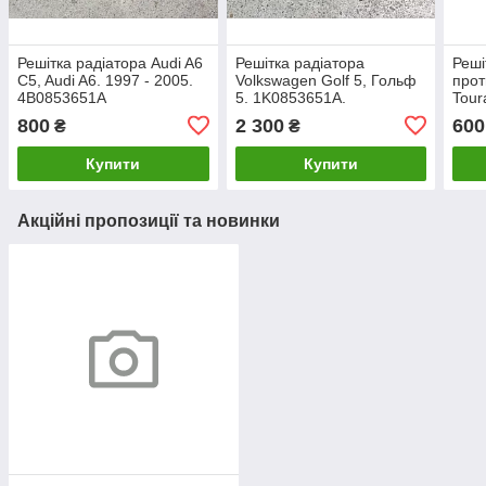
Решітка радіатора Audi A6
Решітка радіатора
Реші
C5, Audi A6. 1997 - 2005.
Volkswagen Golf 5, Гольф
прот
4B0853651A
5. 1K0853651A.
Tour
2003
800
2 300
600
₴
₴
Купити
Купити
Акційні пропозиції та новинки