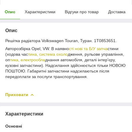
Опис
Характеристики
Відгуки про товар
Доставка
Опис
Решітка радіатора Volkswagen Touran, Туран. 1T0853651.
Авторозбірка Opel, VW. В наявно
сті нові та Б/У запча
стини
(ходова час
тина, система охоло
дження, рульове управління,
оп
тика, електрообла
днання автомобіля, деталі інтер'єру,
кузовні запчастини). Надсилання здійснюється тільки НОВОЮ
ПОШТОЮ. Габаритні запчастини надсилаються після
передоплати за послуги транспортування.
Приховати
Характеристики
Основні