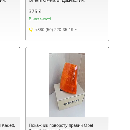
ий.
Опель Омега Б. Димчастий.
375 ₴
В наявності
+380 (50) 220-35-19
 Kadett,
Покажчик повороту правий Opel