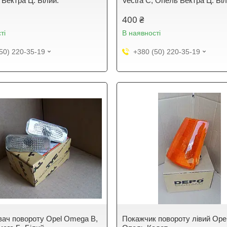
 Вектра Ц. Білий.
Vectra C, Опель Вектра Ц. Біл
400 ₴
ті
В наявності
50) 220-35-19
+380 (50) 220-35-19
ач повороту Opel Omega B,
Покажчик повороту лівий Opel