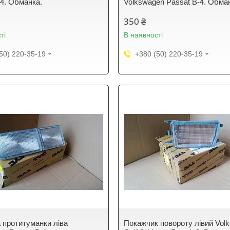
-4. Обманка.
Volkswagen Passat B-4. Обма
350 ₴
ті
В наявності
50) 220-35-19
+380 (50) 220-35-19
 протитуманки ліва
Покажчик повороту лівий Vol