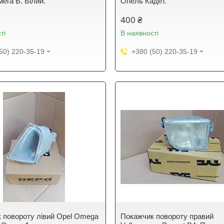
ега Б. Білий.
Опель Кадет.
400 ₴
ті
В наявності
50) 220-35-19
+380 (50) 220-35-19
 повороту лівий Opel Omega
Покажчик повороту правий