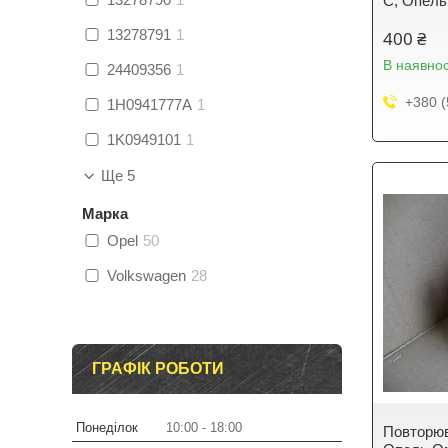
C, Опель
13278791
1
400 ₴
В наявнос
24409356
1
+380 (
1H0941777A
1
1K0949101
1
Ще 5
Марка
Opel
50
Volkswagen
28
ГРАФІК РОБОТИ
Понеділок
10:00
18:00
Повторюв