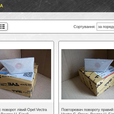
КА
 поворот лівий Opel Vectra
Повторювач повороту правий