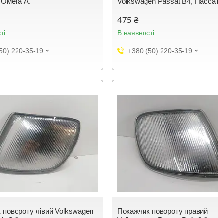
 Омега А.
Volkswagen Passat B4, Пассат
475 ₴
ті
В наявності
50) 220-35-19
+380 (50) 220-35-19
 повороту лівий Volkswagen
Покажчик повороту правий