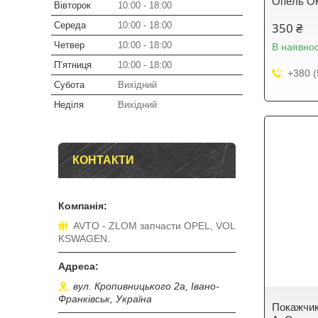
Опель Ом
Вівторок
10:00
18:00
Середа
10:00
18:00
350 ₴
Четвер
10:00
18:00
В наявнос
Пʼятниця
10:00
18:00
+380 (
Субота
Вихідний
Неділя
Вихідний
КОНТАКТИ
AVTO - ZLOM запчасти OPEL, VOL
KSWAGEN.
вул. Кропивницького 2а, Івано-
Франківськ, Україна
Покажчик