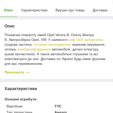
Опис
Характеристики
Відгуки про товар
Доставка
Опис
Покажчик повороту лівий Opel Vectra B, Опель Вектра
Б. Авторозбірка Opel, VW. У наявності
нові і Б/У запчастини
(ходова частина,
система охолодження
, кермове керування,
оптика,
електрообладнання
автомобіля, деталі інтер'єру,
кузові запчастини). А також автомобільні глушники та всі
комплектуючі до них. Доставка по Україні будь-яким зручним
для вас перевезенням.
Приховати
Характеристики
Основні атрибути
Виробник
TYC
Тип запчастини
Аналог