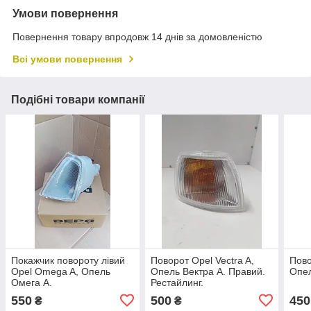
Умови повернення
Повернення товару впродовж 14 днів за домовленістю
Всі умови повернення
Подібні товари компанії
Покажчик повороту лівий
Поворот Opel Vectra A,
Пово
Opel Omega A, Опель
Опель Вектра А. Правий.
Опел
Омега А.
Рестайлинг.
550
500
450
₴
₴