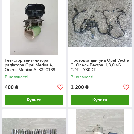
Резистор вентилятора
Проводка двигуна Opel Vectra
радіатора Opel Meriva A,
C, Опель Вектра Ц 3,0 V6
Опель Меріва А. 8390169.
CDTI. Y30DT.
В наявності
В наявності
400
1 200
₴
₴
Купити
Купити