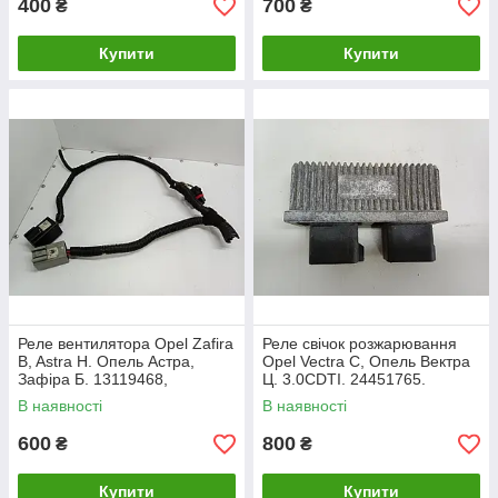
400
700
₴
₴
Купити
Купити
Реле вентилятора Opel Zafira
Реле свічок розжарювання
B, Astra H. Опель Астра,
Opel Vectra C, Опель Вектра
Зафіра Б. 13119468,
Ц. 3.0CDTI. 24451765.
13178656.
В наявності
В наявності
600
800
₴
₴
Купити
Купити