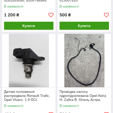
0281003050, 8200798585.
013007810.
В наявності
В наявності
1 200
500
₴
₴
Купити
Купити
Датчик положення
Проводка насосу
распредвала Renault Trafic,
гідропідсилювача Opel Astra
Opel Vivaro. 1.9 DCI.
H, Zafira B. Опель Астра,
8200038472.
Зафіра Б.
В наявності
В наявності