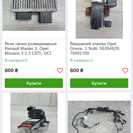
Реле свічок розжарювання
Вакуумний клапан Opel,
Renault Master 3, Opel
Опель. 1.9cdti. 55354529,
Movano 3 2,3 CDTI, DCI.
70091700.
8200558438.
В наявності
В наявності
800
600
₴
₴
Купити
Купити