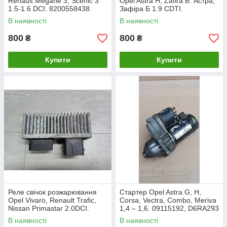
Renault Megane 3, Scenic 3
Opel Astra H, Zafira B. Астра,
1.5-1.6 DCI. 8200558438.
Зафіра Б 1.9 СDTI.
55563534.
В наявності
В наявності
800
800
₴
₴
Купити
Купити
Реле свічок розжарювання
Стартер Opel Astra G, H,
Opel Vivaro, Renault Trafic,
Corsa, Vectra, Combo, Meriva
Nissan Primastar 2.0DCI.
1,4 – 1,6. 09115192, D6RA293
8200558438.
В наявності
В наявності