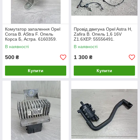
Комутатор запалення Opel
Провід двигуна Opel Astra H,
Corsa B. AStra F. Опель
Zafira B. Опель 1,6 16V
Корса Б, Астра. 6160359.
Z1.6XEP. 55556491.
В наявності
В наявності
500
1 300
₴
₴
Купити
Купити