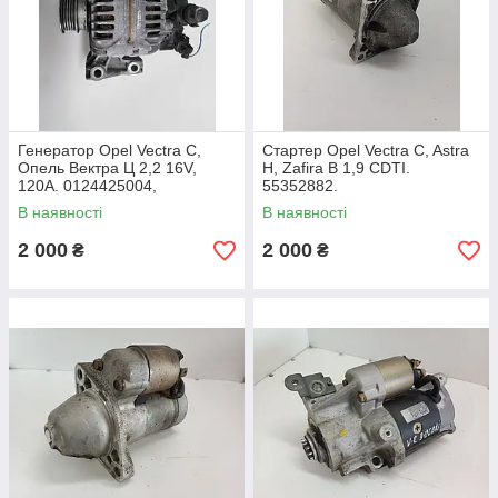
Генератор Opel Vectra C,
Стартер Opel Vectra C, Astra
Опель Вектра Ц 2,2 16V,
H, Zafira B 1,9 CDTI.
120A. 0124425004,
55352882.
13129850.
В наявності
В наявності
2 000
2 000
₴
₴