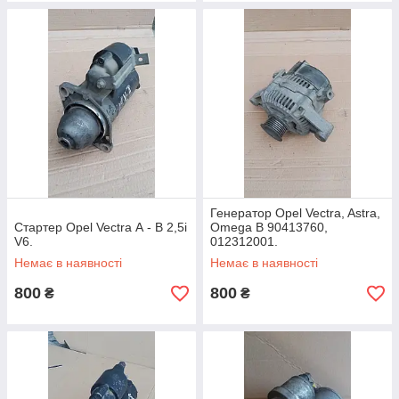
Генератор Opel Vectra, Astra,
Стартер Opel Vectra А - B 2,5i
Omega B 90413760,
V6.
012312001.
Немає в наявності
Немає в наявності
800
800
₴
₴