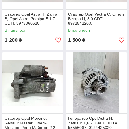
Стартер Opel Astra H, Zafira
Стартер Opel Vectra C, Опель
B, Opel Astra, Зафіра Б 1,7
Вектра Ц, 3.0 CDTI.
CDTI. 8973860620.
8972542203.
В наявності
В наявності
1 200
1 500
₴
₴
Стартер Opel Movano,
Генератор Opel Astra H,
Renault Master, Опель
Zafira B 1,6 Z16XEP. 100 A.
Мовано, Рено Майстер 2.2 -
55556067, 0124425020.