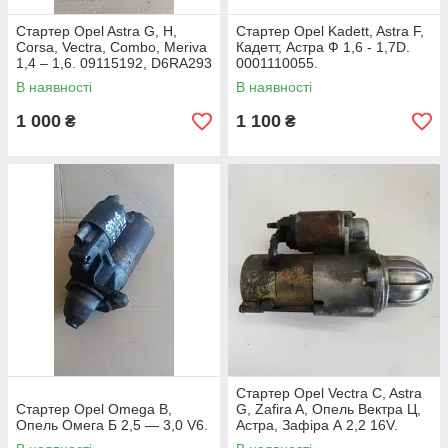
Стартер Opel Astra G, H,
Стартер Opel Kadett, Astra F,
Corsa, Vectra, Combo, Meriva
Кадетт, Астра Ф 1,6 - 1,7D.
1,4 – 1,6. 09115192, D6RA293
0001110055.
В наявності
В наявності
1 000
1 100
₴
₴
Стартер Opel Vectra C, Astra
Стартер Opel Omega B,
G, Zafira A, Опель Вектра Ц,
Опель Омега Б 2,5 — 3,0 V6.
Астра, Зафіра А 2,2 16V.
12564088.