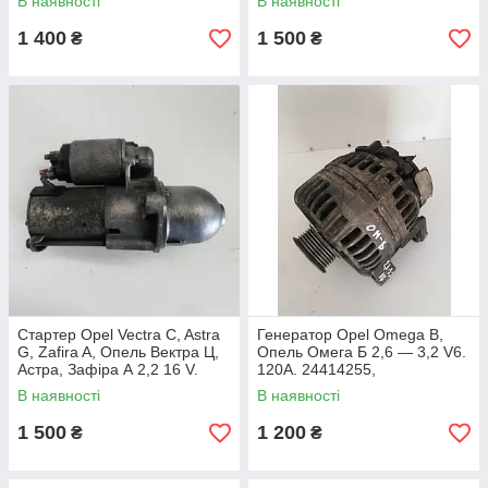
В наявності
В наявності
1 400
1 500
₴
₴
Стартер Opel Vectra C, Astra
Генератор Opel Omega B,
G, Zafira A, Опель Вектра Ц,
Опель Омега Б 2,6 — 3,2 V6.
Астра, Зафіра А 2,2 16 V.
120A. 24414255,
12567585.
0124515049.
В наявності
В наявності
1 500
1 200
₴
₴