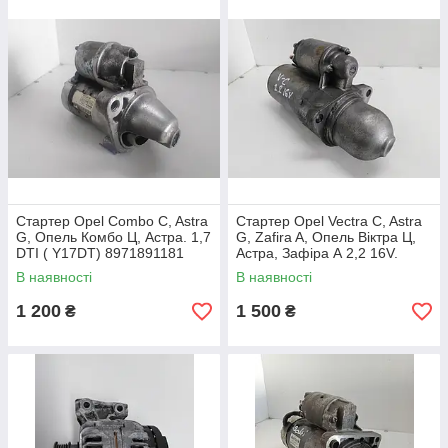
Стартер Opel Combo C, Astra
Стартер Opel Vectra C, Astra
G, Опель Комбо Ц, Астра. 1,7
G, Zafira A, Опель Віктра Ц,
DTI ( Y17DT) 8971891181
Астра, Зафіра А 2,2 16V.
12568931.
В наявності
В наявності
1 200
1 500
₴
₴