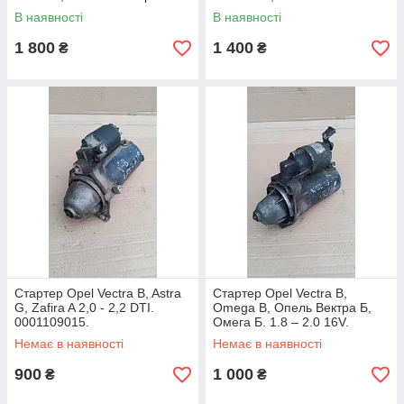
2.5 DCI. 8200225336.
В наявності
В наявності
1 800
1 400
₴
₴
Стартер Opel Vectra B, Astra
Стартер Opel Vectra B,
G, Zafira A 2,0 - 2,2 DTI.
Omega B, Опель Вектра Б,
0001109015.
Омега Б. 1.8 – 2.0 16V.
0001107045
Немає в наявності
Немає в наявності
900
1 000
₴
₴