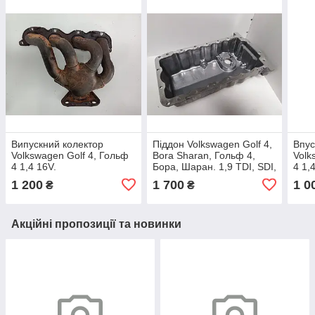
Випускний колектор
Піддон Volkswagen Golf 4,
Впус
Volkswagen Golf 4, Гольф
Bora Sharan, Гольф 4,
Volk
4 1,4 16V.
Бора, Шаран. 1,9 TDI, SDI,
4 1,
1.6i. Під датчик рівня
1 200
1 700
1 0
₴
₴
оливи.
Акційні пропозиції та новинки