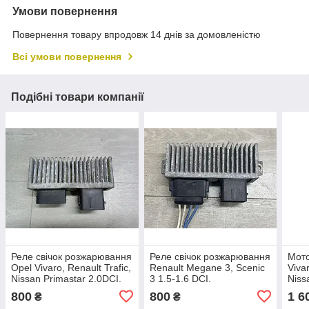
Умови повернення
Повернення товару впродовж 14 днів за домовленістю
Всі умови повернення
Подібні товари компанії
Реле свічок розжарювання
Реле свічок розжарювання
Мото
Opel Vivaro, Renault Trafic,
Renault Megane 3, Scenic
Vivar
Nissan Primastar 2.0DCI.
3 1.5-1.6 DCI.
Niss
8200558438.
8200558438.
Траф
800
800
1 6
₴
₴