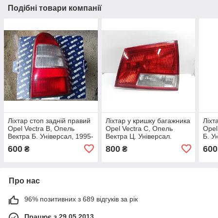
Подібні товари компанії
Ліхтар стоп задній правий
Ліхтар у кришку багажника
Ліхт
Opel Vectra B, Опель
Opel Vectra C, Опель
Opel
Вектра Б. Універсал, 1995-
Вектра Ц. Універсал.
Б. У
1999.
Правий.
1995
600
800
600
₴
₴
Про нас
96% позитивних з 689 відгуків за рік
Працює з 29.05.2013