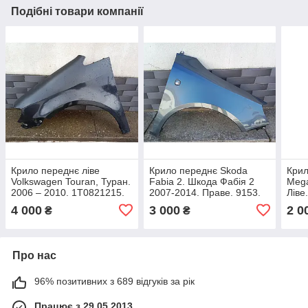
Подібні товари компанії
Крило переднє ліве
Крило переднє Skoda
Крил
Volkswagen Touran, Туран.
Fabia 2. Шкода Фабія 2
Mega
2006 – 2010. 1T0821215.
2007-2014. Праве. 9153.
Ліве
4 000
3 000
2 0
₴
₴
Про нас
96% позитивних з 689 відгуків за рік
Працює з 29.05.2013