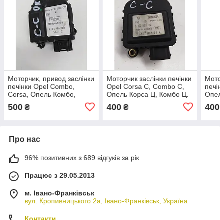
Моторчик, привод заслінки
Моторчик заслінки печінки
Мото
печінки Opel Combo,
Opel Corsa C, Combo C,
печі
Corsa, Опель Комбо,
Опель Корса Ц, Комбо Ц.
Опел
Корса. 970504K.
0132801109.
0905
500
400
400
₴
₴
Про нас
96% позитивних з 689 відгуків за рік
Працює з 29.05.2013
м. Івано-Франківськ
вул. Кропивницького 2а, Івано-Франківськ, Україна
Контакти