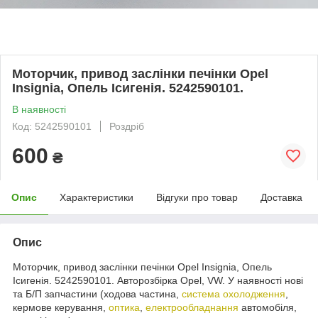
Моторчик, привод заслінки печінки Opel
Insignia, Опель Ісигенія. 5242590101.
В наявності
Код: 5242590101
Роздріб
600
₴
Опис
Характеристики
Відгуки про товар
Доставка
Опис
Моторчик, привод заслінки печінки Opel Insignia, Опель
Ісигенія. 5242590101. Авторозбірка Opel, VW. У наявності нові
та Б/П запчастини (ходова частина,
система охолодження
,
кермове керування,
оптика
,
електрообладнання
автомобіля,