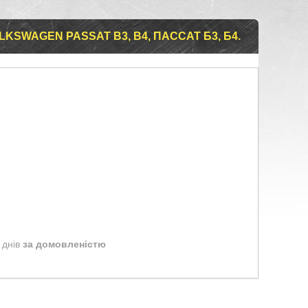
LKSWAGEN PASSAT B3, B4, ПАССАТ Б3, Б4.
 днів
за домовленістю