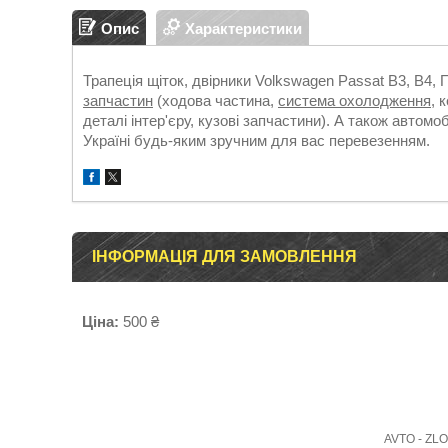
Опис
Характеристики
Трапеція щіток, двірники Volkswagen Passat B3, B4, 
запчастин
(ходова частина,
система охолодження
, 
деталі інтер'єру, кузові запчастини). А також автомо
Україні будь-яким зручним для вас перевезенням.
ІНФОРМАЦІЯ ДЛЯ ЗАМОВЛЕННЯ
Ціна:
500 ₴