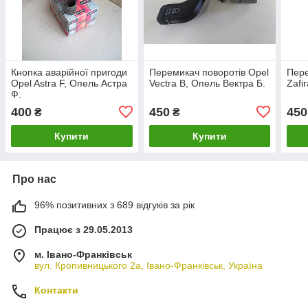
Кнопка аварійної пригоди
Перемикач поворотів Opel
Пере
Opel Astra F, Опель Астра
Vectra B, Опель Вектра Б.
Zafi
Ф.
400
450
450
₴
₴
Купити
Купити
Про нас
96% позитивних з 689 відгуків за рік
Працює з 29.05.2013
м. Івано-Франківськ
вул. Кропивницького 2а, Івано-Франківськ, Україна
Контакти