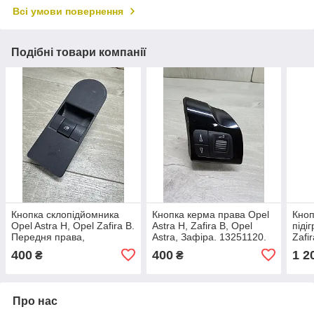
Всі умови повернення
Подібні товари компанії
Кнопка склопідйомника
Кнопка керма права Opel
Кноп
Opel Astra H, Opel Zafira B.
Astra H, Zafira B, Opel
піді
Передня права,
Astra, Зафіра. 13251120.
Zafi
13228709.
Зафі
400
400
1 2
₴
₴
Про нас