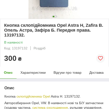
Кнопка склопідйомника Opel Astra H, Zafira B.
Опель Астра, Зафіра Б. Передня права.
13197132.
В наявності
Код: 13197132
Роздріб
300
₴
Опис
Характеристики
Відгуки про товар
Доставка
Опис
Кнопка
склопідйомника Opel
Astra H. 13197132.
Авторозбирання Opel, VW. В наявності нові та Б/У запчастини
(ходова частина,
система охолодження
, рульове управління,