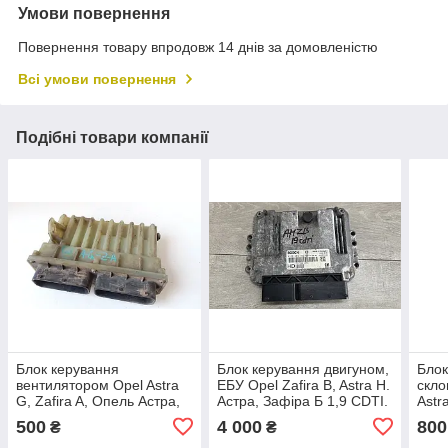
Умови повернення
Повернення товару впродовж 14 днів за домовленістю
Всі умови повернення
Подібні товари компанії
Блок керування
Блок керування двигуном,
Блок
вентилятором Opel Astra
ЕБУ Opel Zafira B, Astra H.
скло
G, Zafira A, Опель Астра,
Астра, Зафіра Б 1,9 CDTI.
Astr
Зафіра А. 24410130.
55566279 HD,
Зафі
500
4 000
800
₴
₴
0281014452.