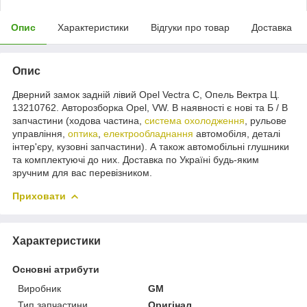
Опис
Характеристики
Відгуки про товар
Доставка
Опис
Дверний замок задній лівий Opel Vectra C, Опель Вектра Ц.
13210762. Авторозборка Opel, VW. В наявності є нові та Б / В
запчастини (ходова частина,
система охолодження
, рульове
управління,
оптика
,
електрообладнання
автомобіля, деталі
інтер'єру, кузовні запчастини). А також автомобільні глушники
та комплектуючі до них. Доставка по Україні будь-яким
зручним для вас перевізником.
Приховати
Характеристики
Основні атрибути
Виробник
GM
Тип запчастини
Оригінал