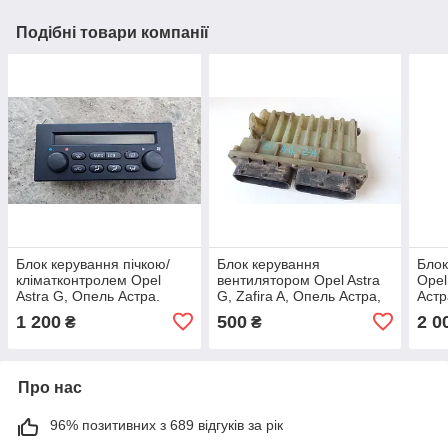
Подібні товари компанії
Блок керування пічкою/
Блок керування
Блок
кліматконтролем Opel
вентилятором Opel Astra
Opel
Astra G, Опель Астра.
G, Zafira A, Опель Астра,
Астр
24442472.
Зафіра А. 24410130.
5247
1 200
500
2 0
₴
₴
Про нас
96% позитивних з 689 відгуків за рік