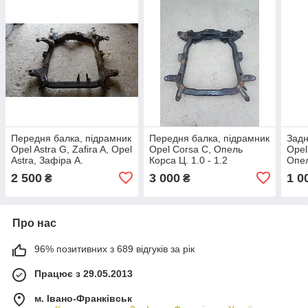
Передня балка, підрамник
Передня балка, підрамник
Задн
Opel Astra G, Zafira A, Opel
Opel Corsa C, Опель
Opel
Astra, Зафіра А.
Корса Ц. 1.0 - 1.2
Опел
230x
2 500
3 000
1 0
₴
₴
Про нас
96% позитивних з 689 відгуків за рік
Працює з 29.05.2013
м. Івано-Франківськ