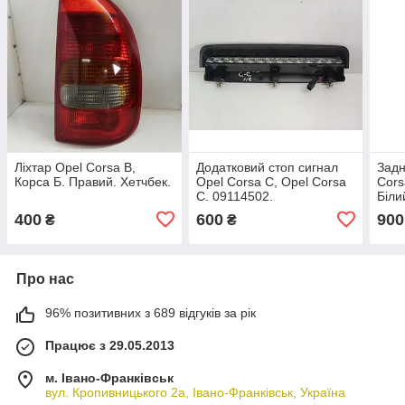
Ліхтар Opel Corsa B,
Додатковий стоп сигнал
Задн
Корса Б. Правий. Хетчбек.
Opel Corsa C, Opel Corsa
Cors
C. 09114502.
Біли
400
600
900
₴
₴
Про нас
96% позитивних з 689 відгуків за рік
Працює з 29.05.2013
м. Івано-Франківськ
вул. Кропивницького 2а, Івано-Франківськ, Україна