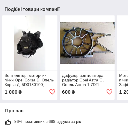
Подібні товари компанії
Вентилятор, моторчик
Дифузор вентилятора
Мото
пічки Opel Corsa D, Опель
радіатор Opel Astra G,
пічк
Корса Д. 5D3130100,
Опель Астра 1,7DTI.
Зафі
164230100.
9129526, 0130303886.
1 000
600
1 2
₴
₴
Про нас
96% позитивних з 689 відгуків за рік