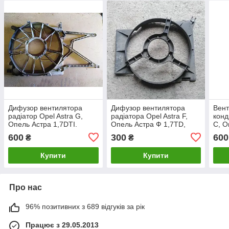
Дифузор вентилятора
Дифузор вентилятора
Вент
радіатор Opel Astra G,
радіатора Opel Astra F,
конд
Опель Астра 1,7DTI.
Опель Астра Ф 1,7TD,
C, О
9129526, 0130303886.
X17DTL. 90499343.
2,2 
600
300
600
₴
₴
Купити
Купити
Про нас
96% позитивних з 689 відгуків за рік
Працює з 29.05.2013