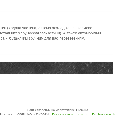
стин
(ходова частина, ситема охолодження, кермове
еталі інтер'єру, кузові запчастини). А також автомобільні
країні будь-яким зручним для вас перевезенням.
Сайт створений на маркетплейсі
Prom.ua
AVTO - ZLOM запчасти OPEL, VOLKSWAGEN. |
Поскаржитися на контент
|
Політика конфі