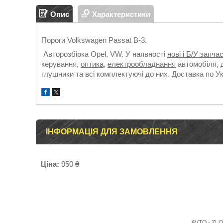
Опис
Характеристики
Пороги Volkswagen Passat B-3.
Авторозбірка Opel, VW. У наявності
нові і Б/У запча
керування,
оптика
,
електрообладнання
автомобіля, д
глушники та всі комплектуючі до них. Доставка по У
ІНФОРМАЦІЯ ДЛЯ ЗАМОВЛЕННЯ
Ціна:
950 ₴