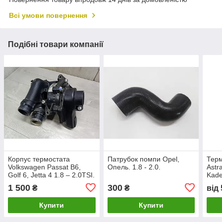
Всі умови повернення
Подібні товари компанії
Корпус термостата
Патрубок помпи Opel,
Терм
Volkswagen Passat B6,
Опель. 1.8 - 2.0.
Astr
Golf 6, Jetta 4 1.8 – 2.0TSI.
Kadet
06H121026AB.
1 500
300
₴
₴
від
Купити
Купити