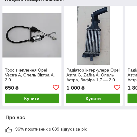
Трос зчеплення Opel
Радіатор інтеркулера Opel
Раді
Vectra A, Опель Віктра А.
Astra G, Zafira A, Опель
Astr
2,0
Астра, Зафіра 1,7 — 2,0
Астр
D. 09129519DX.
— 1,
650
1 000
1 8
₴
₴
Купити
Купити
Про нас
96% позитивних з 689 відгуків за рік