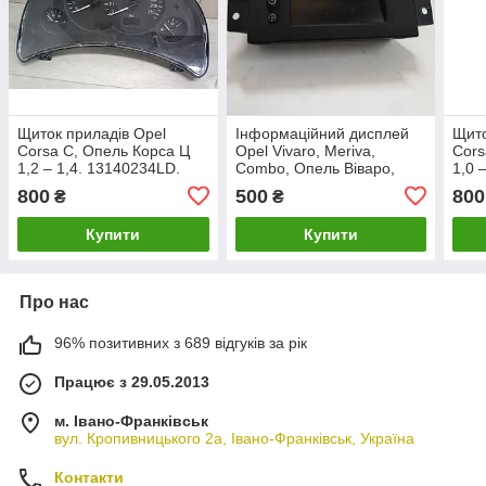
Щиток приладів Opel
Інформаційний дисплей
Щито
Corsa C, Опель Корса Ц
Opel Vivaro, Meriva,
Cors
1,2 – 1,4. 13140234LD.
Combo, Опель Віваро,
1,0 
Меріва, Комбо. 13255825.
800
500
800
₴
₴
Купити
Купити
Про нас
96% позитивних з 689 відгуків за рік
Працює з 29.05.2013
м. Івано-Франківськ
вул. Кропивницького 2а, Івано-Франківськ, Україна
Контакти