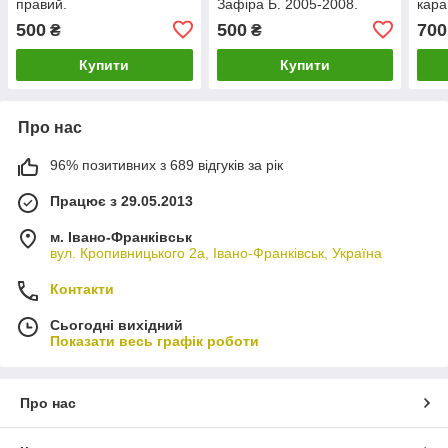
правий.
Зафіра Б. 2005-2008.
кара
Права.
Прав
500
500
700
₴
₴
Купити
Купити
Про нас
96% позитивних з 689 відгуків за рік
Працює з 29.05.2013
м. Івано-Франківськ
вул. Кропивницького 2а, Івано-Франківськ, Україна
Контакти
Сьогодні вихідний
Показати весь графік роботи
Про нас