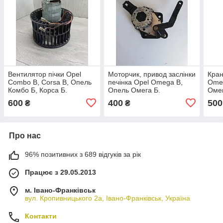
Вентилятор пічки Opel
Моторчик, привод заслінки
Кран
Combo B, Corsa B, Опель
печінка Opel Omega B,
Omeg
Комбо Б, Корса Б.
Опель Омега Б.
Омег
52463000.
090512501.
600
400
500
₴
₴
Про нас
96% позитивних з 689 відгуків за рік
Працює з 29.05.2013
м. Івано-Франківськ
вул. Кропивницького 2а, Івано-Франківськ, Україна
Контакти