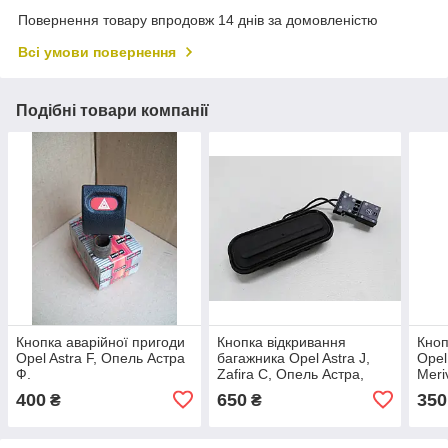
Повернення товару впродовж 14 днів за домовленістю
Всі умови повернення
Подібні товари компанії
Кнопка аварійної пригоди
Кнопка відкривання
Кноп
Opel Astra F, Опель Астра
багажника Opel Astra J,
Opel
Ф.
Zafira C, Опель Астра,
Meri
Зафіра Ц. 13298054,
Зафі
400
650
350
₴
₴
13422270.