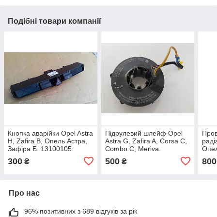
Подібні товари компанії
Кнопка аварійки Opel Astra
Підрулевий шлейф Opel
Пров
H, Zafira B, Опель Астра,
Astra G, Zafira A, Corsa C,
раді
Зафіра Б. 13100105.
Combo C, Meriva.
Опел
24436919, 1610662.
0913
300
500
800
₴
₴
Про нас
96% позитивних з 689 відгуків за рік