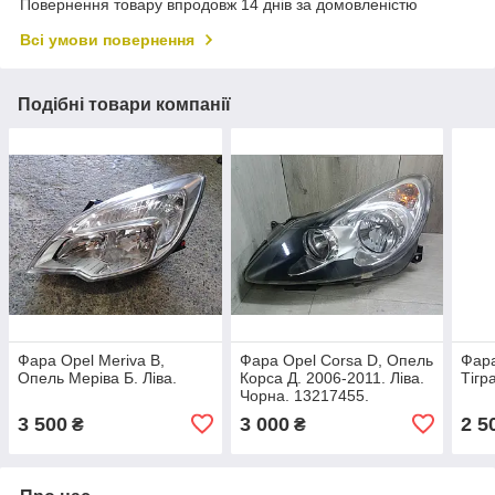
Повернення товару впродовж 14 днів за домовленістю
Всі умови повернення
Подібні товари компанії
Фара Opel Meriva B,
Фара Opel Corsa D, Опель
Фара
Опель Меріва Б. Ліва.
Корса Д. 2006-2011. Ліва.
Тігр
Чорна. 13217455.
3 500
3 000
2 5
₴
₴