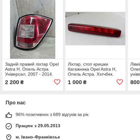
Задній правий ліхтар Opel
Ліхтар, стоп кришки
Ліви
Astra H, Опель Астра.
багажника Opel Astra H,
Олег
Універсал. 2007 - 2014.
Опель Астра. Хэтчбек.
унів
13223674.
13207989.
2 200
1 000
800
₴
₴
Про нас
96% позитивних з 689 відгуків за рік
Працює з 29.05.2013
м. Івано-Франківськ