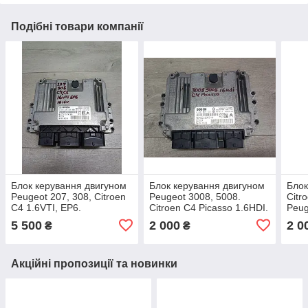
Подібні товари компанії
Блок керування двигуном
Блок керування двигуном
Блок
Peugeot 207, 308, Citroen
Peugeot 3008, 5008.
Citr
C4 1.6VTI, EP6.
Citroen C4 Picasso 1.6HDI.
Peug
9666934280, 0261S05626.
9665674480.
Сітр
5 500
2 000
2 0
₴
₴
0281
Акційні пропозиції та новинки