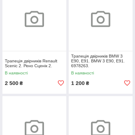
Трапеція двірників BMW 3
Трапеція двірників Renault
E90, E91. BMW 3 Е90, Е91.
Scenic 2. Рено Сценік 2.
6978263.
В наявності
В наявності
2 500
1 200
₴
₴