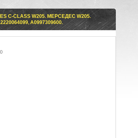
S C-CLASS W205. МЕРСЕДЕС W205.
2220064099, A0997309600.
00