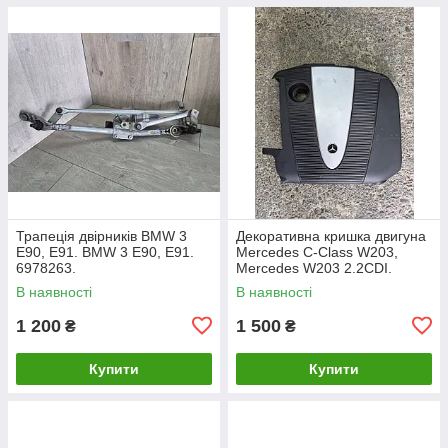
Трапеція двірників BMW 3
Декоративна кришка двигуна
E90, E91. BMW 3 Е90, Е91.
Mercedes C-Class W203,
6978263.
Mercedes W203 2.2CDI.
A6460100467.
В наявності
В наявності
1 200
1 500
₴
₴
Купити
Купити