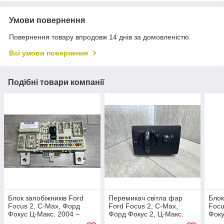
Умови повернення
Повернення товару впродовж 14 днів за домовленістю
Всі умови повернення
Подібні товари компанії
Блок запобіжників Ford
Перемикач світла фар
Блок
Focus 2, C-Max, Форд
Ford Focus 2, C-Max,
Focu
Фокус Ц-Макс. 2004 –
Форд Фокус 2, Ц-Макс.
Фоку
2011. 4M5T14A073CH.
4M5T13A024 EA.
201