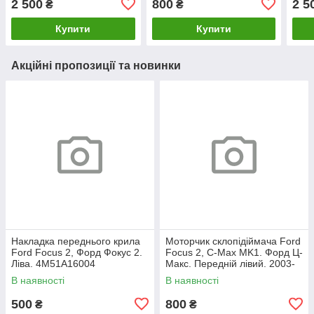
2 500
800
2 5
₴
₴
Купити
Купити
Акційні пропозиції та новинки
Накладка переднього крила
Моторчик склопідіймача Ford
Ford Focus 2, Форд Фокус 2.
Focus 2, C-Max MK1. Форд Ц-
Ліва. 4M51A16004
Макс. Передній лівий. 2003-
2007. 981405110.
В наявності
В наявності
500
800
₴
₴