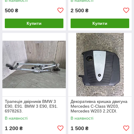
В наявності
В наявності
500
2 500
₴
₴
Купити
Купити
Трапеція двірників BMW 3
Декоративна кришка двигуна
E90, E91. BMW 3 Е90, Е91.
Mercedes C-Class W203,
6978263.
Mercedes W203 2.2CDI.
A6460100467.
В наявності
В наявності
1 200
1 500
₴
₴