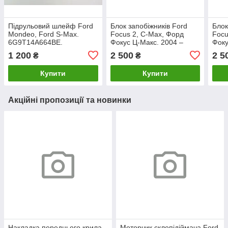
Підрульовий шлейф Ford
Блок запобіжників Ford
Блок
Mondeo, Ford S-Max.
Focus 2, C-Max, Форд
Focu
6G9T14A664BE.
Фокус Ц-Макс. 2004 –
Фоку
2011. 4M5T14A073CH.
201
1 200
2 500
2 5
₴
₴
Купити
Купити
Акційні пропозиції та новинки
Накладка переднього крила
Моторчик склопідіймача Ford