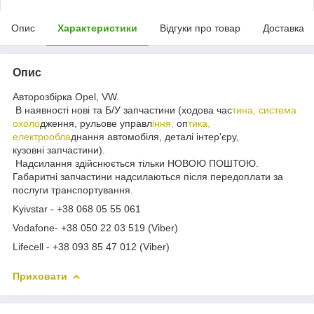
Опис
Характеристики
Відгуки про товар
Доставка
Опис
Авторозбірка Opel, VW.
В наявності нові та Б/У запчастини (ходова час
тина, система
охоло
дження, рульове управл
іння,
оп
тика,
електрообла
днання автомобіля, деталі інтер'єру,
кузовні запчастини).
Надсилання здійснюється тільки НОВОЮ ПОШТОЮ.
Габаритні запчастини надсилаються після передоплати за
послуги транспортування.
Kyivstar - +38 068 05 55 061
Vodafone- +38 050 22 03 519 (Viber)
Lifecell - +38 093 85 47 012 (Viber)
Приховати