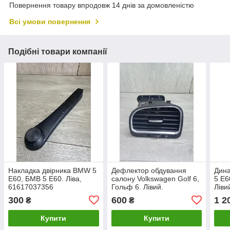
Повернення товару впродовж 14 днів за домовленістю
Всі умови повернення
Подібні товари компанії
Накладка двірника BMW 5
Дефлектор обдування
Дин
E60, БМВ 5 Е60. Ліва,
салону Volkswagen Golf 6,
5 E6
61617037356
Гольф 6. Лівий.
Ліви
5K0819709D, 5K0819703J
300
600
1 2
₴
₴
Купити
Купити