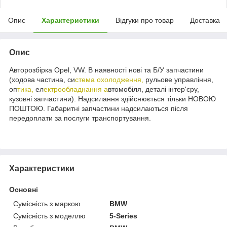
Опис
Характеристики
Відгуки про товар
Доставка
Опис
Авторозбірка Opel, VW. В наявності нові та Б/У запчастини
(ходова частина, си
стема охолодження,
рульове управління,
оп
тика,
ел
ектрообладнання а
втомобіля, деталі інтер'єру,
кузовні запчастини). Надсилання здійснюється тільки НОВОЮ
ПОШТОЮ. Габаритні запчастини надсилаються після
передоплати за послуги транспортування.
Характеристики
Основні
Сумісність з маркою
BMW
Сумісність з моделлю
5-Series