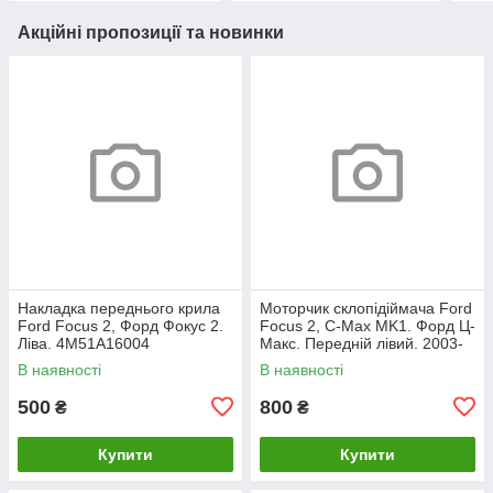
Акційні пропозиції та новинки
Накладка переднього крила
Моторчик склопідіймача Ford
Ford Focus 2, Форд Фокус 2.
Focus 2, C-Max MK1. Форд Ц-
Ліва. 4M51A16004
Макс. Передній лівий. 2003-
2007. 981405110.
В наявності
В наявності
500
800
₴
₴
Купити
Купити