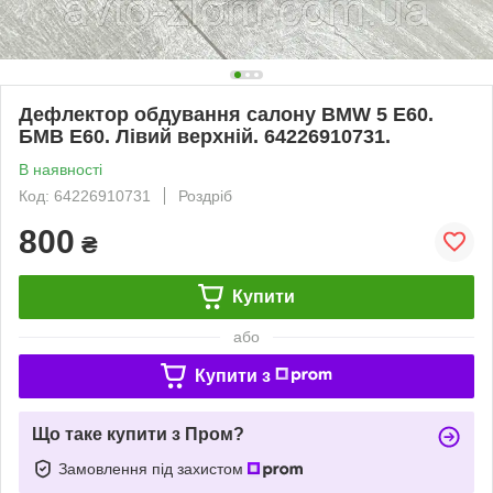
Дефлектор обдування салону BMW 5 E60.
БМВ Е60. Лівий верхній. 64226910731.
В наявності
Код: 64226910731
Роздріб
800
₴
Купити
або
Купити з
Що таке купити з Пром?
Замовлення під захистом