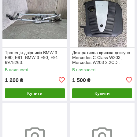
Трапеція двірників BMW 3
Декоративна кришка двигуна
E90, E91. BMW 3 Е90, Е91.
Mercedes C-Class W203,
6978263.
Mercedes W203 2.2CDI.
A6460100467.
В наявності
В наявності
1 200
1 500
₴
₴
Купити
Купити