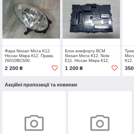
Фара Nissan Micra K12.
Блок комфорту BCM
Трим
Ніссан Мікра К12. Права.
Nissan Micra K12, Note
Micr
26010BC500.
E11. Ніссан Мікра К12,
К12.
Ноте Е11. 284B2EM01E.
8000
2 200
1 200
350
₴
₴
Акційні пропозиції та новинки