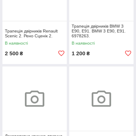
Трапеція двірників BMW 3
Трапеція двірників Renault
E90, E91. BMW 3 Е90, Е91.
Scenic 2. Рено Сценік 2.
6978263.
В наявності
В наявності
2 500
1 200
₴
₴
Декоративна кришка двигуна