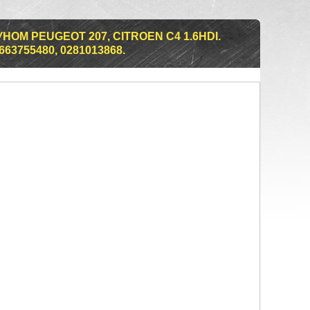
ОМ PEUGEOT 207, CITROEN C4 1.6HDI.
663755480, 0281013868.