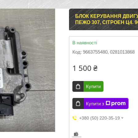
БЛОК КЕРУВАННЯ ДВИГУН
ПЕЖО 307, СІТРОЕН Ц4. 9
В наявності
Код:
9663755480, 0281013868
1 500 ₴
Купити
Купити з
+380 (50) 220-35-19