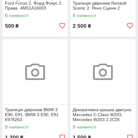
Ford Focus 2, Форд Фокус 2.
Трапеція двірників Renault
Права. 4M51A16003
Scenic 2. Рено Сценік 2.
В наявності
В наявності
500
2 500
₴
₴
Трапеція двірників BMW 3
Декоративна кришка двигуна
E90, E91. BMW 3 Е90, Е91.
Mercedes C-Class W203,
6978263.
Mercedes W203 2.2CDI.
A6460100467.
В наявності
В наявності
1 200
1 500
₴
₴