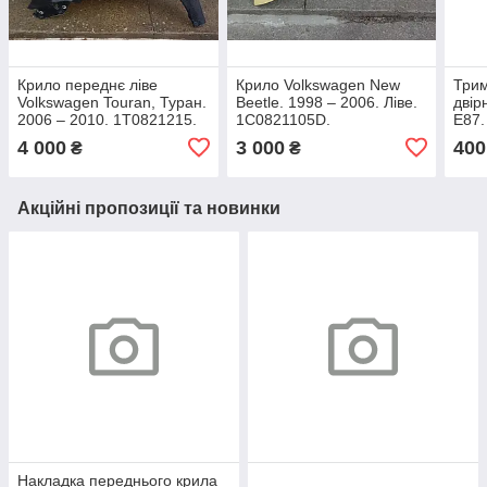
Крило переднє ліве
Крило Volkswagen New
Трим
Volkswagen Touran, Туран.
Beetle. 1998 – 2006. Ліве.
двір
2006 – 2010. 1T0821215.
1C0821105D.
Е87.
4 000
3 000
400
₴
₴
Акційні пропозиції та новинки
Накладка переднього крила