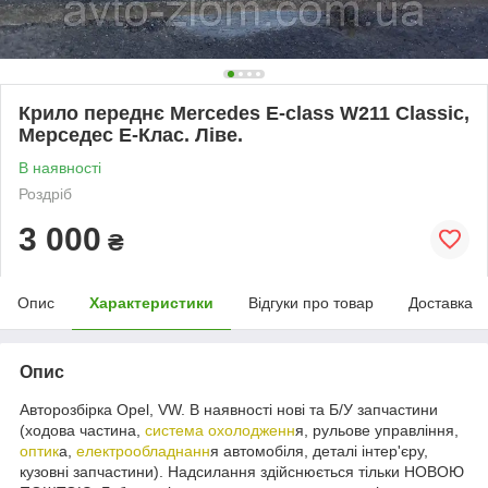
Крило переднє Mercedes E-class W211 Classic,
Мерседес Е-Клас. Ліве.
В наявності
Роздріб
3 000
₴
Опис
Характеристики
Відгуки про товар
Доставка
Опис
Авторозбірка Opel, VW. В наявності нові та Б/У запчастини
(ходова частина,
система охолодженн
я, рульове управління,
оптик
а,
електрообладнанн
я автомобіля, деталі інтер'єру,
кузовні запчастини). Надсилання здійснюється тільки НОВОЮ