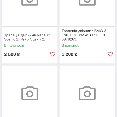
Трапеція двірників BMW 3
Трапеція двірників Renault
E90, E91. BMW 3 Е90, Е91.
Scenic 2. Рено Сценік 2.
6978263.
В наявності
В наявності
2 500
1 200
₴
₴