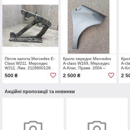
Петля капота Mercedes E-
Крило переднє Mercedes
Крил
Class W211. Мерседес
A-class W169, Мерседес
A-cl
W211. Ліва. 2118800128.
А-Клас. Праве. 2004 –
А-Кл
2012. A1698810201.
500
2 500
2 5
₴
₴
Акційні пропозиції та новинки