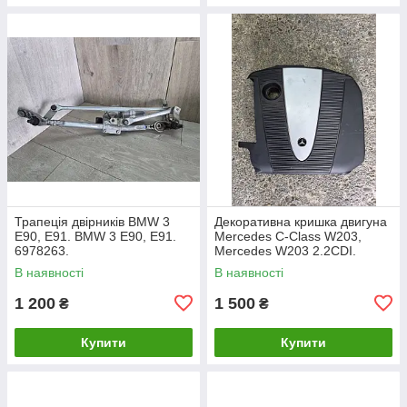
Трапеція двірників BMW 3
Декоративна кришка двигуна
E90, E91. BMW 3 Е90, Е91.
Mercedes C-Class W203,
6978263.
Mercedes W203 2.2CDI.
A6460100467.
В наявності
В наявності
1 200
1 500
₴
₴
Купити
Купити