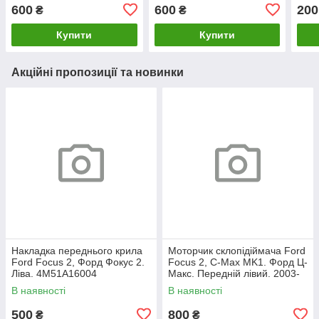
600
600
200
₴
₴
Купити
Купити
Акційні пропозиції та новинки
Накладка переднього крила
Моторчик склопідіймача Ford
Ford Focus 2, Форд Фокус 2.
Focus 2, C-Max MK1. Форд Ц-
Ліва. 4M51A16004
Макс. Передній лівий. 2003-
2007. 981405110.
В наявності
В наявності
500
800
₴
₴