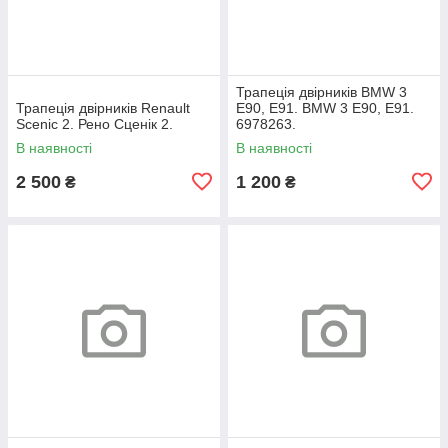
Трапеція двірників BMW 3
Трапеція двірників Renault
E90, E91. BMW 3 Е90, Е91.
Scenic 2. Рено Сценік 2.
6978263.
В наявності
В наявності
2 500
1 200
₴
₴