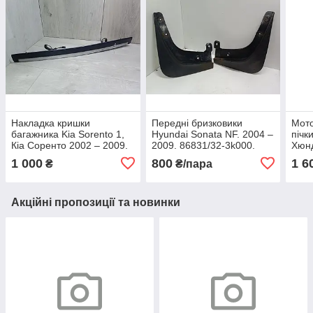
Накладка кришки
Передні бризковики
Мото
багажника Kia Sorento 1,
Hyundai Sonata NF. 2004 –
пічк
Кіа Соренто 2002 – 2009.
2009. 86831/32-3k000.
Хюнд
92500-3E1.
2009
1 000
800
1 6
₴
₴/пара
Акційні пропозиції та новинки