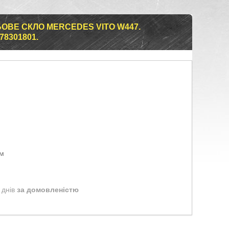
БОВЕ СКЛО MERCEDES VITO W447.
78301801.
ом
 днів
за домовленістю