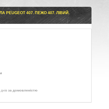
 PEUGEOT 407. ПЕЖО 407. ЛІВИЙ.
ом
 днів
за домовленістю