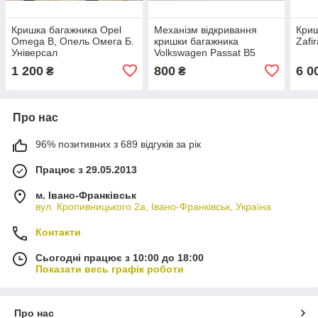
Кришка багажника Opel
Механізм відкривання
Криш
Omega B, Опель Омега Б.
кришки багажника
Zafi
Універсал
Volkswagen Passat B5
Plus, Пассат Б5.
1 200
800
6 0
₴
₴
Універсал. 2000 - 2005.
3B9827297A
Про нас
96% позитивних з 689 відгуків за рік
Працює з 29.05.2013
м. Івано-Франківськ
вул. Кропивницького 2а, Івано-Франківськ, Україна
Контакти
Сьогодні працює з 10:00 до 18:00
Показати весь графік роботи
Про нас